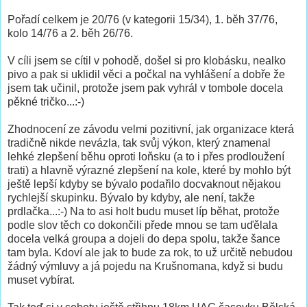
Pořadí celkem je 20/76 (v kategorii 15/34), 1. běh 37/76,
kolo 14/76 a 2. běh 26/76.
V cíli jsem se cítil v pohodě, došel si pro klobásku, nealko
pivo a pak si uklidil věci a počkal na vyhlášení a dobře že
jsem tak učinil, protože jsem pak vyhrál v tombole docela
pěkné tričko...:-)
Zhodnocení ze závodu velmi pozitivní, jak organizace která
tradičně nikde nevázla, tak svůj výkon, který znamenal
lehké zlepšení běhu oproti loňsku (a to i přes prodloužení
trati) a hlavně výrazné zlepšení na kole, které by mohlo být
ještě lepší kdyby se bývalo podařilo docvaknout nějakou
rychlejší skupinku. Bývalo by kdyby, ale není, takže
prdlačka...:-) Na to asi holt budu muset líp běhat, protože
podle slov těch co dokončili přede mnou se tam uďělala
docela velká groupa a dojeli do depa spolu, takže šance
tam byla. Kdoví ale jak to bude za rok, to už určitě nebudou
žádný výmluvy a já pojedu na Krušnomana, když si budu
muset vybírat.