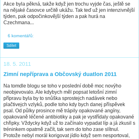
Akce byla pěkná, takže když jen trochu vyjde čas, ještě se
na nějaké časovce určitě ukážu. Tak teď už jen intenzivnější
týden, pak odpočinkovější týden a pak hurá na
Czechmana...
6 komentářů:
Sdílet
18. 5. 2011
Zimní nepříprava a Občovský duatlon 2011
Na tomdle blogu se toho v poslední době moc novýho
neobjevovalo. Ale kdybych měl popsat letošní zimní
přípravu byla by to snůška sprostejch nadávek nebo
plačtivejch vzlyků, podle toho kdy bych danej příspěvek
psal. Od půlky prosince mě trápily opakované angíny,
opakovaně léčené antibiotiky a pak je vystřídaly opakované
chřipky. Vždycky když už to začínalo vypadat líp a já zkusil s
tréninkem opatrně začít, tak sem do toho zase slítnul.
Protože nebyl morál korigovat jídlo když sem nesportoval,