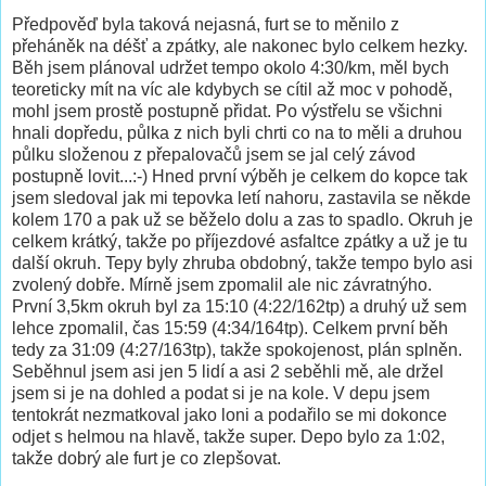
Předpověď byla taková nejasná, furt se to měnilo z
přeháněk na déšť a zpátky, ale nakonec bylo celkem hezky.
Běh jsem plánoval udržet tempo okolo 4:30/km, měl bych
teoreticky mít na víc ale kdybych se cítil až moc v pohodě,
mohl jsem prostě postupně přidat. Po výstřelu se všichni
hnali dopředu, půlka z nich byli chrti co na to měli a druhou
půlku složenou z přepalovačů jsem se jal celý závod
postupně lovit...:-) Hned první výběh je celkem do kopce tak
jsem sledoval jak mi tepovka letí nahoru, zastavila se někde
kolem 170 a pak už se běželo dolu a zas to spadlo. Okruh je
celkem krátký, takže po příjezdové asfaltce zpátky a už je tu
další okruh. Tepy byly zhruba obdobný, takže tempo bylo asi
zvolený dobře. Mírně jsem zpomalil ale nic závratnýho.
První 3,5km okruh byl za 15:10 (4:22/162tp) a druhý už sem
lehce zpomalil, čas 15:59 (4:34/164tp). Celkem první běh
tedy za 31:09 (4:27/163tp), takže spokojenost, plán splněn.
Seběhnul jsem asi jen 5 lidí a asi 2 seběhli mě, ale držel
jsem si je na dohled a podat si je na kole. V depu jsem
tentokrát nezmatkoval jako loni a podařilo se mi dokonce
odjet s helmou na hlavě, takže super. Depo bylo za 1:02,
takže dobrý ale furt je co zlepšovat.