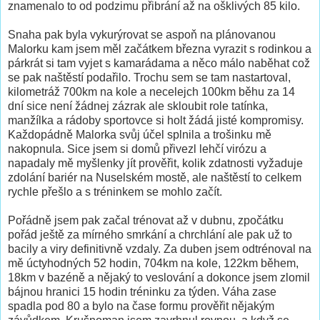
znamenalo to od podzimu přibrání až na ošklivých 85 kilo.
Snaha pak byla vykurýrovat se aspoň na plánovanou
Malorku kam jsem měl začátkem března vyrazit s rodinkou a
párkrát si tam vyjet s kamarádama a něco málo naběhat což
se pak naštěstí podařilo. Trochu sem se tam nastartoval,
kilometráž 700km na kole a necelejch 100km běhu za 14
dní sice není žádnej zázrak ale skloubit role tatínka,
manžílka a rádoby sportovce si holt žádá jisté kompromisy.
Každopádně Malorka svůj účel splnila a trošinku mě
nakopnula. Sice jsem si domů přivezl lehčí virózu a
napadaly mě myšlenky jít prověřit, kolik zdatnosti vyžaduje
zdolání bariér na Nuselském mostě, ale naštěstí to celkem
rychle přešlo a s tréninkem se mohlo začít.
Pořádně jsem pak začal trénovat až v dubnu, zpočátku
pořád ještě za mírného smrkání a chrchlání ale pak už to
bacily a viry definitivně vzdaly. Za duben jsem odtrénoval na
mě úctyhodných 52 hodin, 704km na kole, 122km během,
18km v bazéně a nějaký to veslování a dokonce jsem zlomil
bájnou hranici 15 hodin tréninku za týden. Váha zase
spadla pod 80 a bylo na čase formu prověřit nějakým