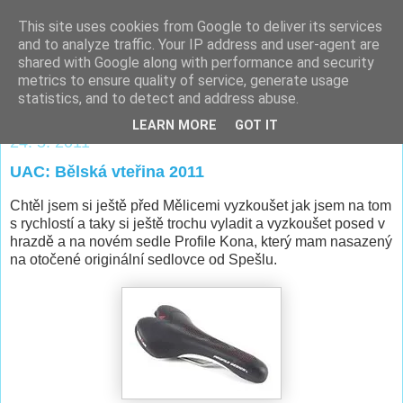
This site uses cookies from Google to deliver its services
Majkův sem-tam-blog
and to analyze traffic. Your IP address and user-agent are
shared with Google along with performance and security
metrics to ensure quality of service, generate usage
...sportování, trénink, závodění a tak vůbec...:)
statistics, and to detect and address abuse.
LEARN MORE
GOT IT
24. 5. 2011
UAC: Bělská vteřina 2011
Chtěl jsem si ještě před Mělicemi vyzkoušet jak jsem na tom
s rychlostí a taky si ještě trochu vyladit a vyzkoušet posed v
hrazdě a na novém sedle Profile Kona, který mam nasazený
na otočené originální sedlovce od Spešlu.