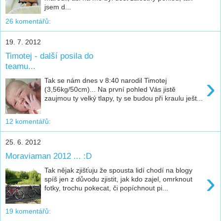
jsem d...
26 komentářů:
19. 7. 2012
Timotej - další posila do
teamu...
›
Tak se nám dnes v 8:40 narodil Timotej
(3,56kg/50cm)... Na první pohled Vás jistě
zaujmou ty velký tlapy, ty se budou při kraulu ješt...
12 komentářů:
25. 6. 2012
Moraviaman 2012 ... :D
Tak nějak zjišťuju že spousta lidí chodí na blogy
›
spíš jen z důvodu zjistit, jak kdo zajel, omrknout
fotky, trochu pokecat, či popíchnout pi...
19 komentářů: