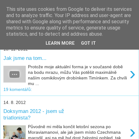
This site uses cookies from Google to deliver its services
Majkův sem-tam-blog
and to analyze traffic. Your IP address and user-agent are
shared with Google along with performance and security
metrics to ensure quality of service, generate usage
...sportování, trénink, závodění a tak vůbec...:)
statistics, and to detect and address abuse.
LEARN MORE
GOT IT
18. 11. 2012
Jak jsme na tom...
›
Protože moje aktuální forma je v současné době
na bodu mrazu, můžu Vás potěšit maximálně
naším osmikilovým drobínkem Timínkem. Za chvíli
mu ...
19 komentářů:
14. 8. 2012
Doksyman 2012 - jsem už
triatlonista?
›
Původně mi měla končit letošní sezona po
Moraviamanovi, ale jak jsem místo Czechmana
marodil, asi na mě byl dost žalostný pohled, tak