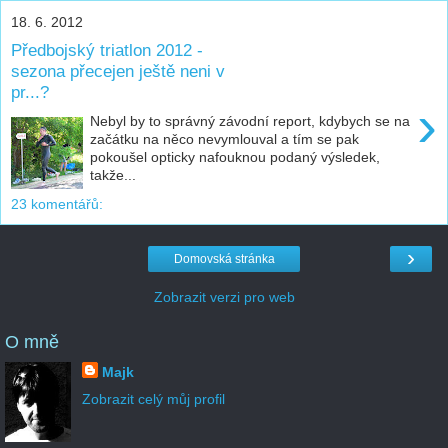
18. 6. 2012
Předbojský triatlon 2012 -
sezona přecejen ještě neni v
pr...?
›
Nebyl by to správný závodní report, kdybych se na
začátku na něco nevymlouval a tím se pak
pokoušel opticky nafouknou podaný výsledek,
takže...
23 komentářů:
›
Domovská stránka
Zobrazit verzi pro web
O mně
Majk
Zobrazit celý můj profil