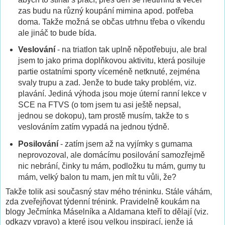
zas budu na různý koupání mimina apod. potřeba
doma. Takže možná se občas utrhnu třeba o víkendu
ale jináč to bude bída.
Veslování
- na triatlon tak uplně něpotřebuju, ale bral
jsem to jako prima doplňkovou aktivitu, která posiluje
partie ostatními sporty víceméně netknuté, zejména
svaly trupu a zad. Jenže to bude taky problém, viz.
plavání. Jediná výhoda jsou moje úterní ranní lekce v
SCE na FTVS (o tom jsem tu asi ještě nepsal,
jednou se dokopu), tam prostě musím, takže to s
veslováním zatím vypadá na jednou týdně.
Posilování
- zatím jsem až na vyjímky s gumama
neprovozoval, ale domácímu posilování samozřejmě
nic nebrání, činky tu mám, podložku tu mám, gumy tu
mám, velký balon tu mam, jen mít tu vůli, že?
Takže tolik asi současný stav mého tréninku. Stále váhám,
zda zveřejňovat týdenní trénink. Pravidelně koukám na
blogy Ječmínka Máselníka a Aldamana kteří to dělají (viz.
odkazy vpravo) a které jsou velkou inspirací, jenže já