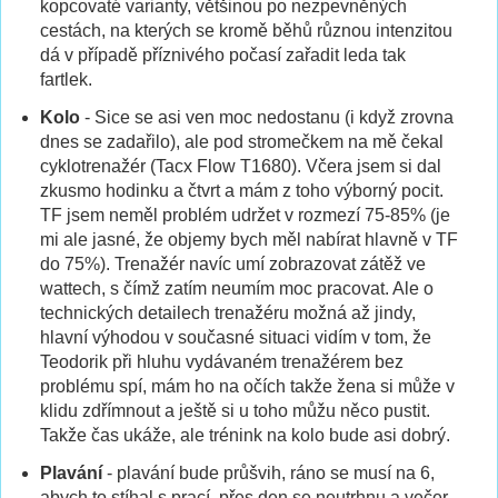
kopcovaté varianty, většinou po nezpevněných
cestách, na kterých se kromě běhů různou intenzitou
dá v případě příznivého počasí zařadit leda tak
fartlek.
Kolo
- Sice se asi ven moc nedostanu (i když zrovna
dnes se zadařilo), ale pod stromečkem na mě čekal
cyklotrenažér (Tacx Flow T1680). Včera jsem si dal
zkusmo hodinku a čtvrt a mám z toho výborný pocit.
TF jsem neměl problém udržet v rozmezí 75-85% (je
mi ale jasné, že objemy bych měl nabírat hlavně v TF
do 75%). Trenažér navíc umí zobrazovat zátěž ve
wattech, s čímž zatím neumím moc pracovat. Ale o
technických detailech trenažéru možná až jindy,
hlavní výhodou v současné situaci vidím v tom, že
Teodorik při hluhu vydávaném trenažérem bez
problému spí, mám ho na očích takže žena si může v
klidu zdřímnout a ještě si u toho můžu něco pustit.
Takže čas ukáže, ale trénink na kolo bude asi dobrý.
Plavání
- plavání bude průšvih, ráno se musí na 6,
abych to stíhal s prací, přes den se neutrhnu a večer