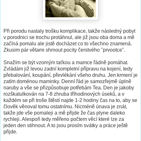
Při porodu nastaly trošku komplikace, takže následný pobyt
v porodnici se trochu protáhnul, ale již jsou oba doma a mě
začíná pomalu ale jistě docházet co to všechno znamená.
Zkusim pár větami shrnout pocity čerstvého "prvootce".
Snažím se být vzorným taťkou a mamce řádně pomáhat.
Zvládám již levou zadní kompletní přípravu na kojení, tedy
přebalování, koupání, převlékání všeho druhu. Jen krmení je
zatím doménou maminky. Denní řád je samozřejmě úplně
naruby a vše se přizpůsobuje potřebám Tea. Den je jakoby
rozškatulkován na 7-8 zhruba tříhodinových úseků, a v
každém se při troše štěstí najde 1-2 hodiny čas na to, aby se
člověk věnoval tomu ostatnímu. Nicméně únava je znát,
takže jde vše pomaleji a mě přijde že čas plyne daleko
rychleji. Alespoň tedy měřeno počtem věcí které lze za
jeden den stihnout. A to jsou prosím svátky a práce ještě
přijde.