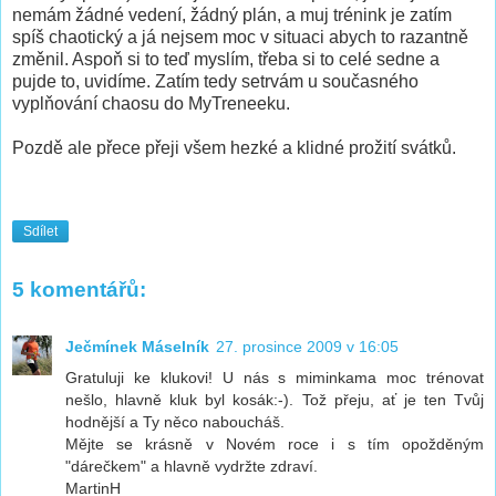
nemám žádné vedení, žádný plán, a muj trénink je zatím
spíš chaotický a já nejsem moc v situaci abych to razantně
změnil. Aspoň si to teď myslím, třeba si to celé sedne a
pujde to, uvidíme. Zatím tedy setrvám u současného
vyplňování chaosu do MyTreneeku.
Pozdě ale přece přeji všem hezké a klidné prožití svátků.
Sdílet
5 komentářů:
Ječmínek Máselník
27. prosince 2009 v 16:05
Gratuluji ke klukovi! U nás s miminkama moc trénovat
nešlo, hlavně kluk byl kosák:-). Tož přeju, ať je ten Tvůj
hodnější a Ty něco naboucháš.
Mějte se krásně v Novém roce i s tím opožděným
"dárečkem" a hlavně vydržte zdraví.
MartinH