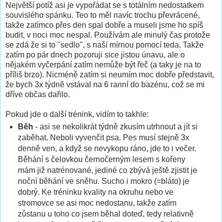
Největší potíž asi je vypořádat se s totálním nedostatkem
souvislého spánku. Teo to měl navíc trochu převrácené,
takže zatímco přes den spal dobře a museli jsme ho spíš
budit, v noci moc nespal. Používám ale minulý čas protože
se zdá že si to "sedlo", s naší mírnou pomocí teda. Takže
zatím po pár dnech pozoruji sice jistou únavu, ale o
nějakém vyčerpání zatím nemůže být řeč (a taky je na to
příliš brzo). Nicméně zatím si neumím moc dobře představit,
že bych 3x týdně vstával na 6 ranní do bazénu, což se mi
dříve občas dařilo.
Pokud jde o další trénink, vidím to takhle:
Běh
- asi se nekolikrát týdně zkusím utrhnout a jít si
zaběhat. Neboli vyvenčit psa. Pes musí stejně 3x
denně ven, a když se nevykopu ráno, jde to i večer.
Běhání s čelovkou černočerným lesem s kořeny
mám již natrénované, jediné co zbývá ještě zjistit je
noční běhání ve sněhu. Sucho i mokro (=bláto) je
dobrý. Ke tréninku kvality na okruhu nebo ve
stromovce se asi moc nedostanu, takže zatím
zůstanu u toho co jsem běhal doteď, tedy relativně