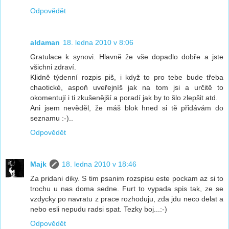
Odpovědět
aldaman
18. ledna 2010 v 8:06
Gratulace k synovi. Hlavně že vše dopadlo dobře a jste
všichni zdraví.
Klidně týdenní rozpis piš, i když to pro tebe bude třeba
chaotické, aspoň uveřejníš jak na tom jsi a určitě to
okomentují i ti zkušenější a poradí jak by to šlo zlepšit atd.
Ani jsem nevěděl, že máš blok hned si tě přidávám do
seznamu :-)..
Odpovědět
Majk
18. ledna 2010 v 18:46
Za pridani diky. S tim psanim rozspisu este pockam az si to
trochu u nas doma sedne. Furt to vypada spis tak, ze se
vzdycky po navratu z prace rozhoduju, zda jdu neco delat a
nebo esli nepudu radsi spat. Tezky boj...:-)
Odpovědět