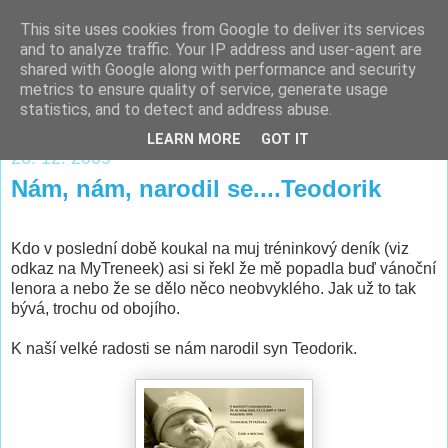
This site uses cookies from Google to deliver its services
Majkův sem-tam-blog
and to analyze traffic. Your IP address and user-agent are
shared with Google along with performance and security
metrics to ensure quality of service, generate usage
...sportování, trénink, závodění a tak vůbec...:)
statistics, and to detect and address abuse.
LEARN MORE
GOT IT
26. 12. 2009
Nám, nám, narodil se....Teodorik
Kdo v poslední době koukal na muj tréninkový deník (viz
odkaz na MyTreneek) asi si řekl že mě popadla buď vánoční
lenora a nebo že se dělo něco neobvyklého. Jak už to tak
bývá, trochu od obojího.
K naší velké radosti se nám narodil syn Teodorik.