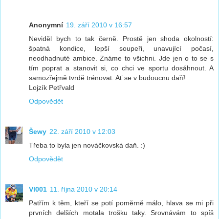
Anonymní
19. září 2010 v 16:57
Neviděl bych to tak černě. Prostě jen shoda okolností:
špatná kondice, lepší soupeři, unavující počasí,
neodhadnuté ambice. Známe to všichni. Jde jen o to se s
tím poprat a stanovit si, co chci ve sportu dosáhnout. A
samozřejmě tvrdě trénovat. Ať se v budoucnu daří!
Lojzík Petřvald
Odpovědět
Šewy
22. září 2010 v 12:03
Třeba to byla jen nováčkovská daň. :)
Odpovědět
Vl001
11. října 2010 v 20:14
Patřím k těm, kteří se potí poměrně málo, hlava se mi při
prvních delších motala trošku taky. Srovnávám to spíš