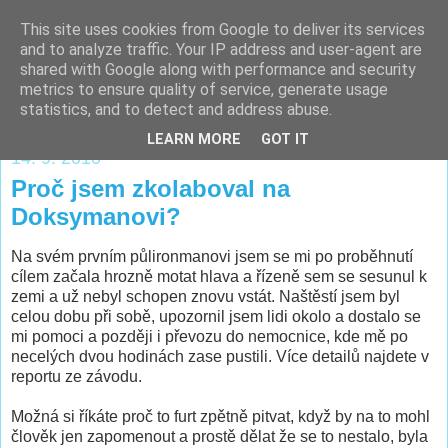
This site uses cookies from Google to deliver its services
Majkův sem-tam-blog
and to analyze traffic. Your IP address and user-agent are
shared with Google along with performance and security
metrics to ensure quality of service, generate usage
...sportování, trénink, závodění a tak vůbec...:)
statistics, and to detect and address abuse.
LEARN MORE
GOT IT
14. 9. 2010
Proč jsem zkolaboval na
Doksymanovi?
Na svém prvním půlironmanovi jsem se mi po proběhnutí
cílem začala hrozně motat hlava a řízeně sem se sesunul k
zemi a už nebyl schopen znovu vstát. Naštěstí jsem byl
celou dobu při sobě, upozornil jsem lidi okolo a dostalo se
mi pomoci a později i převozu do nemocnice, kde mě po
necelých dvou hodinách zase pustili. Více detailů najdete v
reportu ze závodu.
Možná si říkáte proč to furt zpětně pitvat, když by na to mohl
člověk jen zapomenout a prostě dělat že se to nestalo, byla