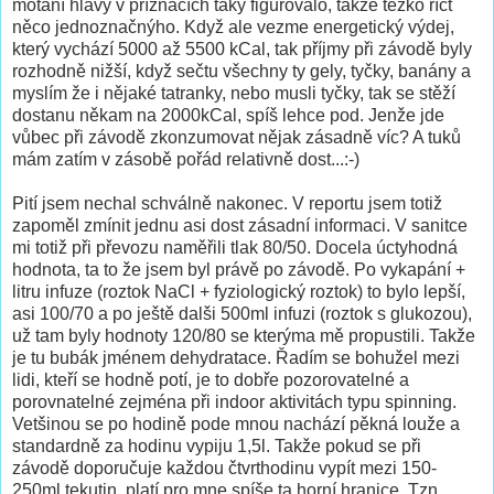
motání hlavy v příznacích taky figurovalo, takže těžko říct
něco jednoznačnýho. Když ale vezme energetický výdej,
který vychází 5000 až 5500 kCal, tak příjmy při závodě byly
rozhodně nižší, když sečtu všechny ty gely, tyčky, banány a
myslím že i nějaké tatranky, nebo musli tyčky, tak se stěží
dostanu někam na 2000kCal, spíš lehce pod. Jenže jde
vůbec při závodě zkonzumovat nějak zásadně víc? A tuků
mám zatím v zásobě pořád relativně dost...:-)
Pití jsem nechal schválně nakonec. V reportu jsem totiž
zapoměl zmínit jednu asi dost zásadní informaci. V sanitce
mi totiž při převozu naměřili tlak 80/50. Docela úctyhodná
hodnota, ta to že jsem byl právě po závodě. Po vykapání +
litru infuze (roztok NaCl + fyziologický roztok) to bylo lepší,
asi 100/70 a po ještě dalši 500ml infuzi (roztok s glukozou),
už tam byly hodnoty 120/80 se kterýma mě propustili. Takže
je tu bubák jménem dehydratace. Řadím se bohužel mezi
lidi, kteří se hodně potí, je to dobře pozorovatelné a
porovnatelné zejména při indoor aktivitách typu spinning.
Vetšinou se po hodině pode mnou nachází pěkná louže a
standardně za hodinu vypiju 1,5l. Takže pokud se při
závodě doporučuje každou čtvrthodinu vypít mezi 150-
250ml tekutin, platí pro mne spíše ta horní hranice. Tzn.