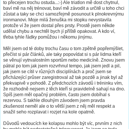
to přecejen trochu ostuda...:-) Ale triatlon mě dost chytnul,
baví mě na něj trénovat, baví mě závodit a určitě u toho chci
zůstat a taky se chci samozřejmě posunout k plnokrevnýmu
ironmanovi. Moje milá ženuška mi stopku nevystavila
protože ví že jsem dostal přes prsty. Prostě jsem někde
udělal chybu a nechtěl bych jí příště opakovat. A kdo ví,
třeba tyhle řádky pomůžou i někomu jinýmu.
Měl jsem od té doby trochu času o tom zpětně popřemýšlet,
přečíst si pár článků, ale taky popovídat si s pár lidma kteří
se věnují vytrvalostním sportům nebo medicíně. Znovu jsem
pátral po tom jak jsem rozvrhnul tempo, jak jsem jedl a pil,
jak jsem se cítil v různých disciplínách a proč jsem se
přicházející průser zaregistroval až tak pozdě a jinak byl až
překvapivě v pohodě. Z předchozích závodů i tréninku vím,
že rozhodně nejsem z těch kteří si pravidelně sahají na dno.
Spíš jsem měl opačný problém, často jsem dobíhal s
rezervou. S takhle dlouhým závodem jsem pravda
zkušenost neměl ale o to větší jsem z něj měl respekt a
snažil seho rozplavat i rozjet na kole opatrně.
Důvodů vedoucích ke kolapsu mohlo být víc, prvním z nich