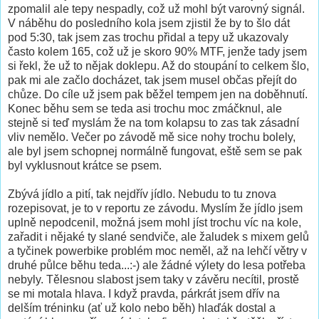
zpomalil ale tepy nespadly, což už mohl být varovný signál.
V náběhu do posledního kola jsem zjistil že by to šlo dát
pod 5:30, tak jsem zas trochu přidal a tepy už ukazovaly
často kolem 165, což už je skoro 90% MTF, jenže tady jsem
si řekl, že už to nějak doklepu. Až do stoupání to celkem šlo,
pak mi ale začlo docházet, tak jsem musel občas přejít do
chůze. Do cíle už jsem pak běžel tempem jen na doběhnutí.
Konec běhu sem se teda asi trochu moc zmáčknul, ale
stejně si teď myslám že na tom kolapsu to zas tak zásadní
vliv nemělo. Večer po závodě mě sice nohy trochu bolely,
ale byl jsem schopnej normálně fungovat, eště sem se pak
byl vyklusnout krátce se psem.
Zbývá jídlo a pití, tak nejdřív jídlo. Nebudu to tu znova
rozepisovat, je to v reportu ze závodu. Myslím že jídlo jsem
uplně nepodcenil, možná jsem mohl jíst trochu víc na kole,
zařadit i nějaké ty slané sendviče, ale žaludek s mixem gelů
a tyčinek powerbike problém moc neměl, až na lehčí větry v
druhé půlce běhu teda...:-) ale žádné výlety do lesa potřeba
nebyly. Tělesnou slabost jsem taky v závěru necítil, prostě
se mi motala hlava. I když pravda, párkrát jsem dřív na
delším tréninku (ať už kolo nebo běh) hlaďák dostal a