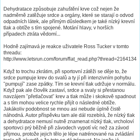
Dehydratace způsobuje zahuštění krve což nejen že
nadměrně zatěžuje srdce a orgány, které se starají o odvod
odpadních látek, ale přímým důsledkem je také nízký krevní
tlak a obtíže s tím spojené. Motání hlavy, v horších
případech ztráta vědomí...
Hodně zajímavá je reakce uživatele Ross Tucker v tomto
threadu:
http://www.letsrun.com/forum/flat_read.php?thread=2164134
Když to trochu zkrátim, při sportovní zátěži se děje to, že
srdce pumpuje krev do svalů a ty jí při intenzivním pohybu
"pumpují" zase zpátky. Tím se krevní tlak udržuje v normálu.
Když pak ale člověk zastaví, srdce a svaly si přestanou
navzájem "přetlačovat" krev a tlak může i skokově spadnout
a s tím mohou velice rychle přijít o následné obtíže.
Jakákoliv podobnost se mnou asi nebude úplně čistě
náhodná. Autor příspěvku tam ale dál rozebírá, že nízký tlak
a dehydratace nemusí nutně znamenat nízký tlak, vrcholoví
sportovci prý běžně při závodech vypotí víc než za závod
přijmou, protože jejich tělo je lépe natrénované na zvládání