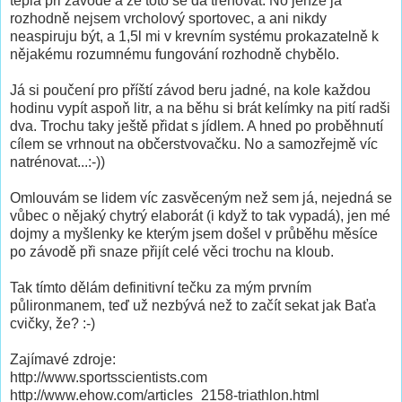
tepla při závodě a že toto se dá trénovat. No jenže já
rozhodně nejsem vrcholový sportovec, a ani nikdy
neaspiruju být, a 1,5l mi v krevním systému prokazatelně k
nějakému rozumnému fungování rozhodně chybělo.
Já si poučení pro příští závod beru jadné, na kole každou
hodinu vypít aspoň litr, a na běhu si brát kelímky na pití radši
dva. Trochu taky ještě přidat s jídlem. A hned po proběhnutí
cílem se vrhnout na občerstvovačku. No a samozřejmě víc
natrénovat...:-))
Omlouvám se lidem víc zasvěceným než sem já, nejedná se
vůbec o nějaký chytrý elaborát (i když to tak vypadá), jen mé
dojmy a myšlenky ke kterým jsem došel v průběhu měsíce
po závodě při snaze přijít celé věci trochu na kloub.
Tak tímto dělám definitivní tečku za mým prvním
půlironmanem, teď už nezbývá než to začít sekat jak Baťa
cvičky, že? :-)
Zajímavé zdroje:
http://www.sportsscientists.com
http://www.ehow.com/articles_2158-triathlon.html