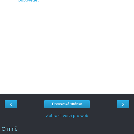
Odpovědět
‹
›
Domovská stránka
Zobrazit verzi pro web
O mně