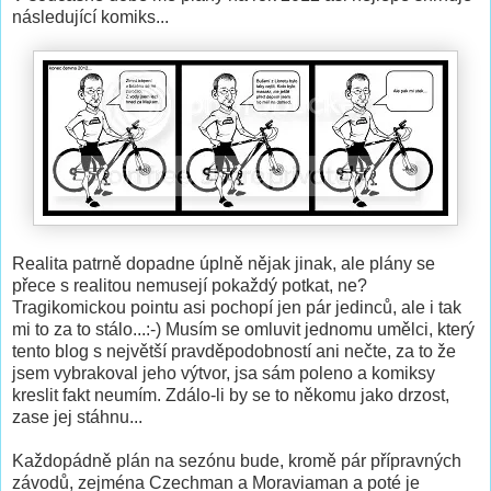
následující komiks...
Realita patrně dopadne úplně nějak jinak, ale plány se
přece s realitou nemusejí pokaždý potkat, ne?
Tragikomickou pointu asi pochopí jen pár jedinců, ale i tak
mi to za to stálo...:-) Musím se omluvit jednomu umělci, který
tento blog s největší pravděpodobností ani nečte, za to že
jsem vybrakoval jeho výtvor, jsa sám poleno a komiksy
kreslit fakt neumím. Zdálo-li by se to někomu jako drzost,
zase jej stáhnu...
Každopádně plán na sezónu bude, kromě pár přípravných
závodů, zejména Czechman a Moraviaman a poté je