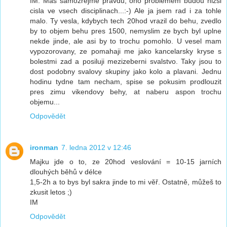
IM: Mas samozrejme pravdu, ono problemem budou nizsi
cisla ve vsech disciplinach...:-) Ale ja jsem rad i za tohle
malo. Ty vesla, kdybych tech 20hod vrazil do behu, zvedlo
by to objem behu pres 1500, nemyslim ze bych byl uplne
nekde jinde, ale asi by to trochu pomohlo. U vesel mam
vypozorovany, ze pomahaji me jako kancelarsky kryse s
bolestmi zad a posiluji mezizeberni svalstvo. Taky jsou to
dost podobny svalovy skupiny jako kolo a plavani. Jednu
hodinu tydne tam necham, spise se pokusim prodlouzit
pres zimu vikendovy behy, at naberu aspon trochu
objemu...
Odpovědět
ironman
7. ledna 2012 v 12:46
Majku jde o to, ze 20hod veslování = 10-15 jarních
dlouhých běhů v délce
1,5-2h a to bys byl sakra jinde to mi věř. Ostatně, můžeš to
zkusit letos ;)
IM
Odpovědět