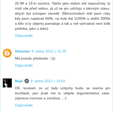
20.IM a 19.tri sezóna. Takže jako etalon mě nepoužívej, ty
máš vše před sebou, já už se jen udržuju v takovým stavu,
abych byl schopen závodit. (Mimochodem měl jsem roky
kdy jsem naplaval 600k, na kole dal 11000k a uběhl 3000k
a tělo si ty objemy pamatuje a tak u mě vytrvalost není tolik
potřeba, jako u tebe).
Odpovědět
Aldaman
9. ledna 2012 v 15:35
Má pravdu předsedo :-)))
Odpovědět
Majk
9. ledna 2012 v 19:02
OK, koukam ze uz tady vzdycky budu se vsema jen
souhlasit, pac jinak me tu ubijete argumentama zase,
zejmena ironman a zombice...:-)
Odpovědět