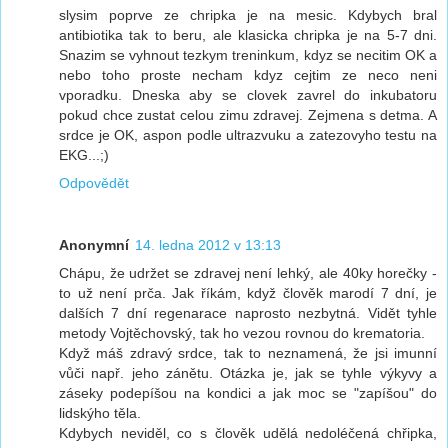
slysim poprve ze chripka je na mesic. Kdybych bral
antibiotika tak to beru, ale klasicka chripka je na 5-7 dni.
Snazim se vyhnout tezkym treninkum, kdyz se necitim OK a
nebo toho proste necham kdyz cejtim ze neco neni
vporadku. Dneska aby se clovek zavrel do inkubatoru
pokud chce zustat celou zimu zdravej. Zejmena s detma. A
srdce je OK, aspon podle ultrazvuku a zatezovyho testu na
EKG...;)
Odpovědět
Anonymní
14. ledna 2012 v 13:13
Chápu, že udržet se zdravej není lehký, ale 40ky horečky -
to už není prča. Jak říkám, když člověk marodí 7 dní, je
dalších 7 dní regenarace naprosto nezbytná. Vidět tyhle
metody Vojtěchovský, tak ho vezou rovnou do krematoria.
Když máš zdravý srdce, tak to neznamená, že jsi imunní
vůči např. jeho zánětu. Otázka je, jak se tyhle výkyvy a
záseky podepíšou na kondici a jak moc se "zapíšou" do
lidskýho těla.
Kdybych neviděl, co s člověk udělá nedoléčená chřipka,