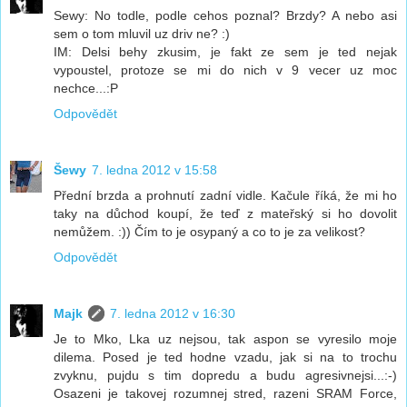
Sewy: No todle, podle cehos poznal? Brzdy? A nebo asi
sem o tom mluvil uz driv ne? :)
IM: Delsi behy zkusim, je fakt ze sem je ted nejak
vypoustel, protoze se mi do nich v 9 vecer uz moc
nechce...:P
Odpovědět
Šewy
7. ledna 2012 v 15:58
Přední brzda a prohnutí zadní vidle. Kačule říká, že mi ho
taky na důchod koupí, že teď z mateřský si ho dovolit
nemůžem. :)) Čím to je osypaný a co to je za velikost?
Odpovědět
Majk
7. ledna 2012 v 16:30
Je to Mko, Lka uz nejsou, tak aspon se vyresilo moje
dilema. Posed je ted hodne vzadu, jak si na to trochu
zvyknu, pujdu s tim dopredu a budu agresivnejsi...:-)
Osazeni je takovej rozumnej stred, razeni SRAM Force,