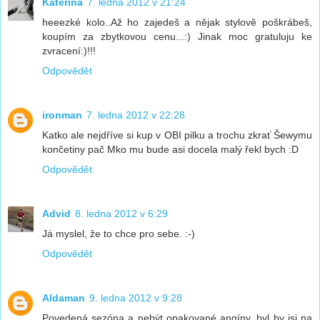
Kateřina
7. ledna 2012 v 21:24
heeezké kolo..Až ho zajedeš a nějak stylově poškrábeš,
koupím za zbytkovou cenu...:) Jinak moc gratuluju ke
zvracení:)!!!
Odpovědět
ironman
7. ledna 2012 v 22:28
Katko ale nejdříve si kup v OBI pilku a trochu zkrať Šewymu
končetiny pač Mko mu bude asi docela malý řekl bych :D
Odpovědět
Advid
8. ledna 2012 v 6:29
Já myslel, že to chce pro sebe. :-)
Odpovědět
Aldaman
9. ledna 2012 v 9:28
Povedená sezóna a nebýt opakované angíny, byl by jsi na