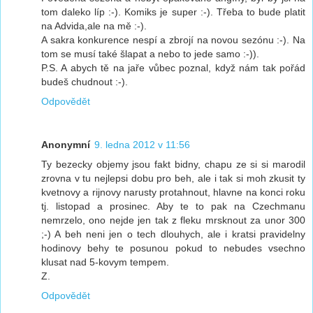
tom daleko líp :-). Komiks je super :-). Třeba to bude platit
na Advida,ale na mě :-).
A sakra konkurence nespí a zbrojí na novou sezónu :-). Na
tom se musí také šlapat a nebo to jede samo :-)).
P.S. A abych tě na jaře vůbec poznal, když nám tak pořád
budeš chudnout :-).
Odpovědět
Anonymní
9. ledna 2012 v 11:56
Ty bezecky objemy jsou fakt bidny, chapu ze si si marodil
zrovna v tu nejlepsi dobu pro beh, ale i tak si moh zkusit ty
kvetnovy a rijnovy narusty protahnout, hlavne na konci roku
tj. listopad a prosinec. Aby te to pak na Czechmanu
nemrzelo, ono nejde jen tak z fleku mrsknout za unor 300
;-) A beh neni jen o tech dlouhych, ale i kratsi pravidelny
hodinovy behy te posunou pokud to nebudes vsechno
klusat nad 5-kovym tempem.
Z.
Odpovědět