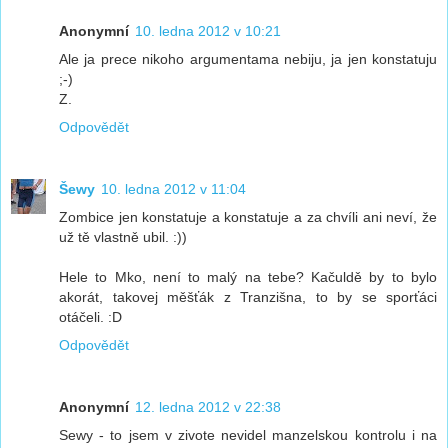
Anonymní
10. ledna 2012 v 10:21
Ale ja prece nikoho argumentama nebiju, ja jen konstatuju
;-)
Z.
Odpovědět
Šewy
10. ledna 2012 v 11:04
Zombice jen konstatuje a konstatuje a za chvíli ani neví, že
už tě vlastně ubil. :))
Hele to Mko, není to malý na tebe? Kačuldě by to bylo
akorát, takovej měšťák z Tranzišna, to by se sporťáci
otáčeli. :D
Odpovědět
Anonymní
12. ledna 2012 v 22:38
Sewy - to jsem v zivote nevidel manzelskou kontrolu i na