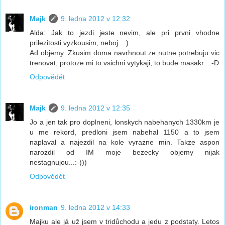
Majk
9. ledna 2012 v 12:32
Alda: Jak to jezdi jeste nevim, ale pri prvni vhodne
prilezitosti vyzkousim, neboj...:)
Ad objemy: Zkusim doma navrhnout ze nutne potrebuju vic
trenovat, protoze mi to vsichni vytykaji, to bude masakr...:-D
Odpovědět
Majk
9. ledna 2012 v 12:35
Jo a jen tak pro doplneni, lonskych nabehanych 1330km je
u me rekord, predloni jsem nabehal 1150 a to jsem
naplaval a najezdil na kole vyrazne min. Takze aspon
narozdil od IM moje bezecky objemy nijak
nestagnujou...:-)))
Odpovědět
ironman
9. ledna 2012 v 14:33
Majku ale já už jsem v tridůchodu a jedu z podstaty. Letos