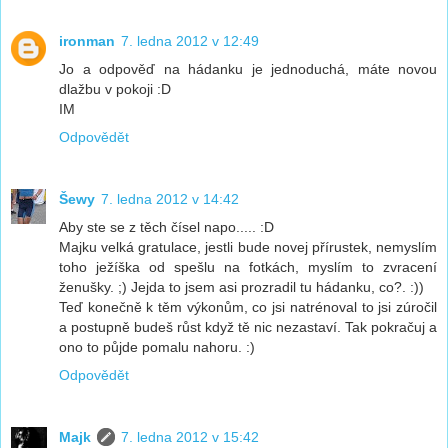
ironman
7. ledna 2012 v 12:49
Jo a odpověď na hádanku je jednoduchá, máte novou
dlažbu v pokoji :D
IM
Odpovědět
Šewy
7. ledna 2012 v 14:42
Aby ste se z těch čísel napo..... :D
Majku velká gratulace, jestli bude novej přírustek, nemyslím
toho ježíška od spešlu na fotkách, myslím to zvracení
ženušky. ;) Jejda to jsem asi prozradil tu hádanku, co?. :))
Teď konečně k těm výkonům, co jsi natrénoval to jsi zúročil
a postupně budeš růst když tě nic nezastaví. Tak pokračuj a
ono to půjde pomalu nahoru. :)
Odpovědět
Majk
7. ledna 2012 v 15:42