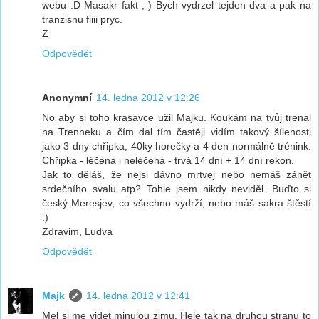
webu :D Masakr fakt ;-) Bych vydrzel tejden dva a pak na
tranzisnu fiiii pryc.
Z
Odpovědět
Anonymní
14. ledna 2012 v 12:26
No aby si toho krasavce užil Majku. Koukám na tvůj trenal
na Trenneku a čím dal tím častěji vidím takový šílenosti
jako 3 dny chřipka, 40ky horečky a 4 den normálně trénink.
Chřipka - léčená i neléčená - trvá 14 dní + 14 dní rekon.
Jak to děláš, že nejsi dávno mrtvej nebo nemáš zánět
srdečního svalu atp? Tohle jsem nikdy neviděl. Buďto si
český Meresjev, co všechno vydrží, nebo máš sakra štěstí
:)
Zdravim, Ludva
Odpovědět
Majk
14. ledna 2012 v 12:41
Mel si me videt minulou zimu. Hele tak na druhou stranu to