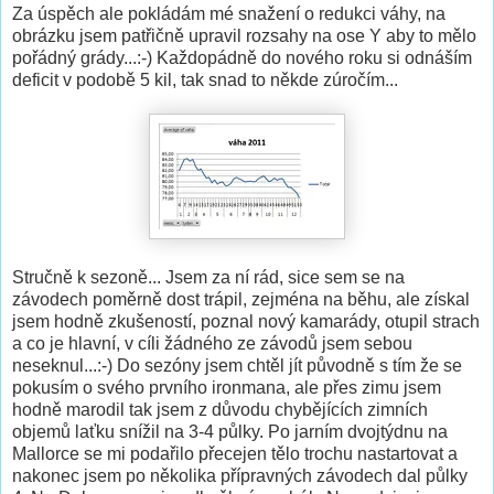
Za úspěch ale pokládám mé snažení o redukci váhy, na
obrázku jsem patřičně upravil rozsahy na ose Y aby to mělo
pořádný grády...:-) Každopádně do nového roku si odnáším
deficit v podobě 5 kil, tak snad to někde zúročím...
Stručně k sezoně... Jsem za ní rád, sice sem se na
závodech poměrně dost trápil, zejména na běhu, ale získal
jsem hodně zkušeností, poznal nový kamarády, otupil strach
a co je hlavní, v cíli žádného ze závodů jsem sebou
neseknul...:-) Do sezóny jsem chtěl jít původně s tím že se
pokusím o svého prvního ironmana, ale přes zimu jsem
hodně marodil tak jsem z důvodu chybějících zimních
objemů laťku snížil na 3-4 půlky. Po jarním dvojtýdnu na
Mallorce se mi podařilo přecejen tělo trochu nastartovat a
nakonec jsem po několika přípravných závodech dal půlky