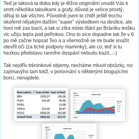
Teď je taková ta doba kdy je těžce originální unudit Vás k
smrti několika tabulkami a grafy, důvod je velice prostý,
dělaj to tak všichni. Původně jsem to chtěl ještě trochu
okořenit nějakým dalším "super" výsledkem na desítce, ale
honí mě zas bacil, a tak si zítra místo lítání po Bráníku trošku
víc užiju tepla pod peřinkou. Ono to sice dopadne tak že v 6
po mě začne hopsat Teo a a všemožně se mi bude snažit
otevřít oči (za tiché podpory maminky), ale co, teď si tu
hezkou představu ranního dospání nebudu kazit...:-)
Tak nejdřív tréninkové objemy, necháme mluvit obrázky, nic
zajímavýho tam totiž, v porovnání s některými blogujícími
borci, nenajdete.