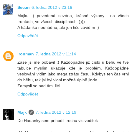
Secan
6. ledna 2012 v 23:16
Majku :) povedená sezóna, krásné výkony... na všech
frontách, ve všecch disciplínách :))))
A hádanku neuhádnu, ale jen tiše závidím :)
Odpovědět
ironman
7. ledna 2012 v 11:14
Zase jsi mě pobavil :) Každopádně již číslo u běhu ve tvé
tabulce myslím ukazuje kde je problém. Každopádně
veslování vidím jako mega ztrátu času. Kdybys ten čas vrhl
do běhu, tak jsi byl vloni možná úplně jinde.
Zamysli se nad tím. IM
Odpovědět
Majk
7. ledna 2012 v 12:19
Do Hadanky sem prihodil trochu vic voditek.