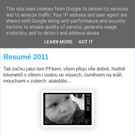
This site uses cookies from Google to deliver its services
Majkův sem-tam-blog
and to analyze traffic. Your IP address and user-agent are
shared with Google along with performance and security
metrics to ensure quality of service, generate usage
...sportování, trénink, závodění a tak vůbec...:)
statistics, and to detect and address abuse.
LEARN MORE
GOT IT
6. 1. 2012
Resumé 2011
Tak začnu jako loni PFkem, všem přeju vše dobré, hodně
kilometrů s vítrem i vodou ve vlasech, úsměvem na tváři,
mouchami v zubech, atakdále...