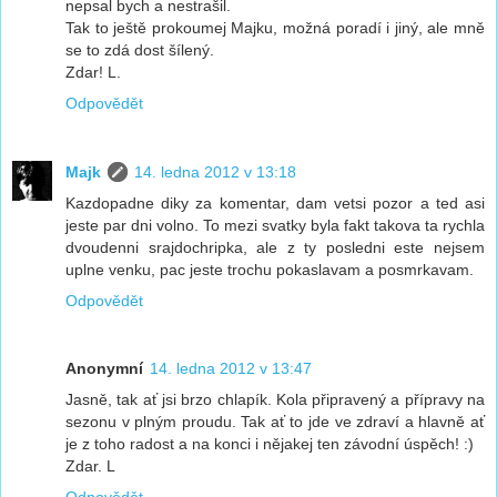
nepsal bych a nestrašil.
Tak to ještě prokoumej Majku, možná poradí i jiný, ale mně
se to zdá dost šílený.
Zdar! L.
Odpovědět
Majk
14. ledna 2012 v 13:18
Kazdopadne diky za komentar, dam vetsi pozor a ted asi
jeste par dni volno. To mezi svatky byla fakt takova ta rychla
dvoudenni srajdochripka, ale z ty posledni este nejsem
uplne venku, pac jeste trochu pokaslavam a posmrkavam.
Odpovědět
Anonymní
14. ledna 2012 v 13:47
Jasně, tak ať jsi brzo chlapík. Kola připravený a přípravy na
sezonu v plným proudu. Tak ať to jde ve zdraví a hlavně ať
je z toho radost a na konci i nějakej ten závodní úspěch! :)
Zdar. L