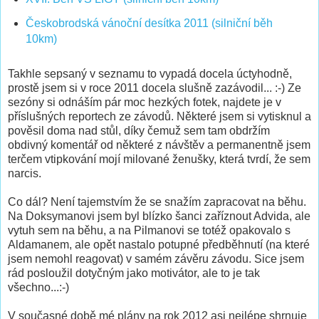
Českobrodská vánoční desítka 2011 (silniční běh
10km)
Takhle sepsaný v seznamu to vypadá docela úctyhodně,
prostě jsem si v roce 2011 docela slušně zazávodil... :-) Ze
sezóny si odnáším pár moc hezkých fotek, najdete je v
příslušných reportech ze závodů. Některé jsem si vytisknul a
pověsil doma nad stůl, díky čemuž sem tam obdržím
obdivný komentář od některé z návštěv a permanentně jsem
terčem vtipkování mojí milované ženušky, která tvrdí, že sem
narcis.
Co dál? Není tajemstvím že se snažím zapracovat na běhu.
Na Doksymanovi jsem byl blízko šanci zaříznout Advida, ale
vytuh sem na běhu, a na Pilmanovi se totéž opakovalo s
Aldamanem, ale opět nastalo potupné předběhnutí (na které
jsem nemohl reagovat) v samém závěru závodu. Sice jsem
rád posloužil dotyčným jako motivátor, ale to je tak
všechno...:-)
V současné době mé plány na rok 2012 asi nejlépe shrnuje